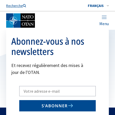
Nom de famille*
Recherche
FRANÇAIS
Menu
Abonnez-vous à nos
newsletters
Et recevez régulièrement des mises à
jour de l'OTAN.
Write
your
email
S'ABONNER
to
subscribe