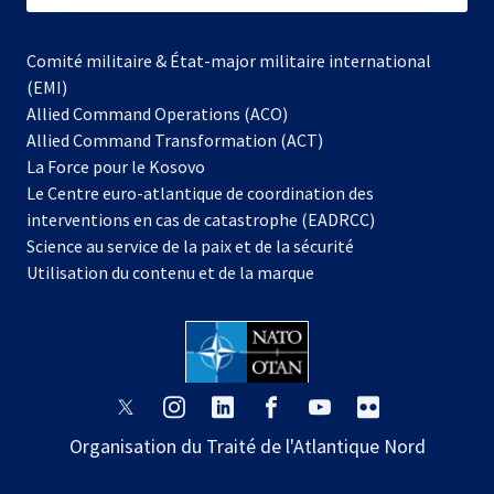
Comité militaire & État-major militaire international
(EMI)
Allied Command Operations (ACO)
Allied Command Transformation (ACT)
s’ouvre
La Force pour le Kosovo
dans
Le Centre euro-atlantique de coordination des
un
interventions en cas de catastrophe (EADRCC)
nouvel
Science au service de la paix et de la sécurité
onglet
Utilisation du contenu et de la marque
s’ouvre
s’ouvre
s’ouvre
s’ouvre
s’ouvre
s’ouvre
dans
dans
dans
dans
dans
dans
Organisation du Traité de l'Atlantique Nord
un
un
un
un
un
un
nouvel
nouvel
nouvel
nouvel
nouvel
nouvel