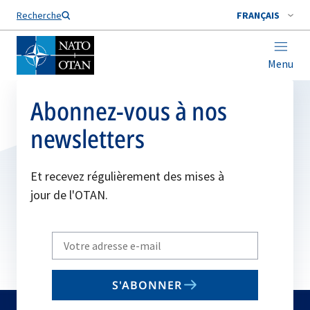
Nom de famille*
Recherche
FRANÇAIS
Menu
Abonnez-vous à nos
newsletters
Et recevez régulièrement des mises à
jour de l'OTAN.
Write
your
email
S'ABONNER
to
subscribe