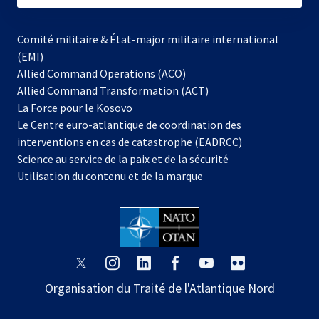
Comité militaire & État-major militaire international
(EMI)
Allied Command Operations (ACO)
Allied Command Transformation (ACT)
s’ouvre
La Force pour le Kosovo
dans
Le Centre euro-atlantique de coordination des
un
interventions en cas de catastrophe (EADRCC)
nouvel
Science au service de la paix et de la sécurité
onglet
Utilisation du contenu et de la marque
s’ouvre
s’ouvre
s’ouvre
s’ouvre
s’ouvre
s’ouvre
dans
dans
dans
dans
dans
dans
Organisation du Traité de l'Atlantique Nord
un
un
un
un
un
un
nouvel
nouvel
nouvel
nouvel
nouvel
nouvel