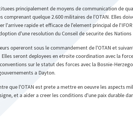
tituees principalement de moyens de communication de quar
s comprenant quelque 2.600 militaires de l'OTAN. Elles doi
r l'arrivee rapide et efficace de l'element principal de l'IFO
'adoption d'une resolution du Conseil de securite des Nations 
eurs opereront sous le commandement de l'OTAN et suivant
lles seront deployees en etroite coordination avec la force
 conventions sur le statut des forces avec la Bosnie-Herzegov
 gouvernements a Dayton.
re que l'OTAN est prete a mettre en oeuvre les aspects mili
i signe, et a aider a creer les conditions d'une paix durable da