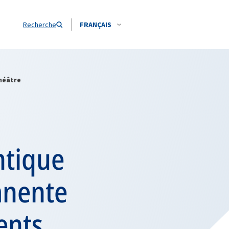
Recherche
FRANÇAIS
théâtre
ntique
anente
ents