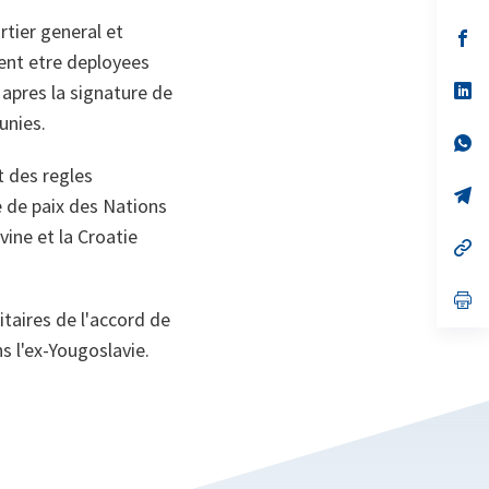
tier general et
s’
da
vent etre deployees
un
no
s’
R apres la signature de
on
da
unies.
un
no
s’
on
da
 des regles
un
no
s’
 de paix des Nations
on
da
un
ine et la Croatie
no
s’
on
da
un
no
s’
on
da
taires de l'accord de
un
ns l'ex-Yougoslavie.
no
on