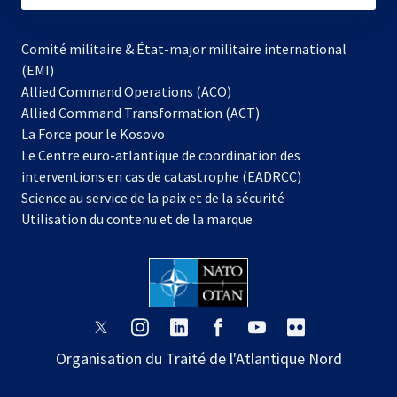
Comité militaire & État-major militaire international
(EMI)
Allied Command Operations (ACO)
Allied Command Transformation (ACT)
s’ouvre
La Force pour le Kosovo
dans
Le Centre euro-atlantique de coordination des
un
interventions en cas de catastrophe (EADRCC)
nouvel
Science au service de la paix et de la sécurité
onglet
Utilisation du contenu et de la marque
s’ouvre
s’ouvre
s’ouvre
s’ouvre
s’ouvre
s’ouvre
dans
dans
dans
dans
dans
dans
Organisation du Traité de l'Atlantique Nord
un
un
un
un
un
un
nouvel
nouvel
nouvel
nouvel
nouvel
nouvel