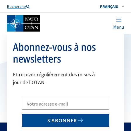
Nom de famille*
Recherche
FRANÇAIS
Menu
Abonnez-vous à nos
newsletters
Et recevez régulièrement des mises à
jour de l'OTAN.
Write
your
email
S'ABONNER
to
subscribe