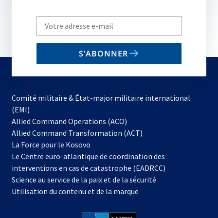
Write
your
email
S'ABONNER
to
subscribe
Comité militaire & État-major militaire international
(EMI)
s’ouvre
Allied Command Operations (ACO)
dans
Allied Command Transformation (ACT)
s’ouvre
un
La Force pour le Kosovo
dans
nouvel
Le Centre euro-atlantique de coordination des
un
onglet
interventions en cas de catastrophe (EADRCC)
nouvel
Science au service de la paix et de la sécurité
onglet
Utilisation du contenu et de la marque