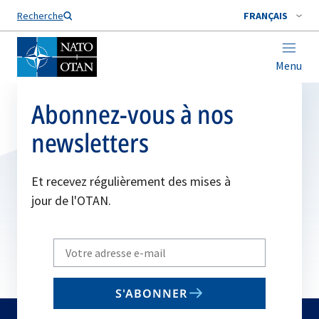
Nom de famille*
Recherche
FRANÇAIS
Menu
Abonnez-vous à nos
newsletters
Et recevez régulièrement des mises à
jour de l'OTAN.
Write
your
email
S'ABONNER
to
subscribe