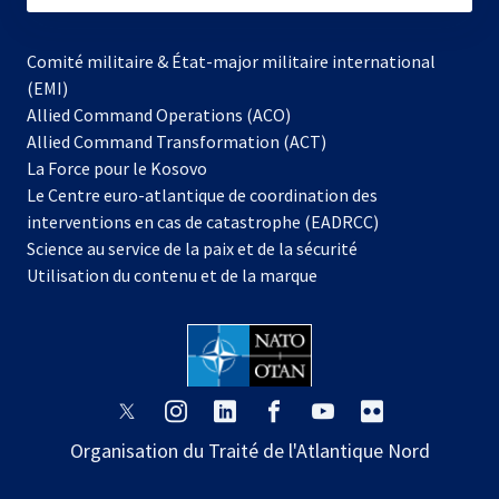
Comité militaire & État-major militaire international
(EMI)
Allied Command Operations (ACO)
Allied Command Transformation (ACT)
s’ouvre
La Force pour le Kosovo
dans
Le Centre euro-atlantique de coordination des
un
interventions en cas de catastrophe (EADRCC)
nouvel
Science au service de la paix et de la sécurité
onglet
Utilisation du contenu et de la marque
s’ouvre
s’ouvre
s’ouvre
s’ouvre
s’ouvre
s’ouvre
dans
dans
dans
dans
dans
dans
Organisation du Traité de l'Atlantique Nord
un
un
un
un
un
un
nouvel
nouvel
nouvel
nouvel
nouvel
nouvel