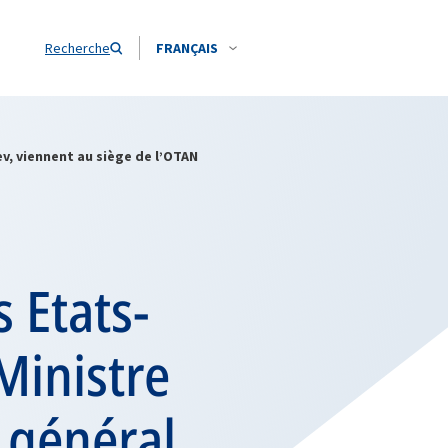
Recherche
FRANÇAIS
ev, viennent au siège de l’OTAN
s Etats-
 Ministre
e général