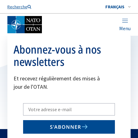
Nom de famille*
Recherche
FRANÇAIS
Menu
Abonnez-vous à nos
newsletters
Et recevez régulièrement des mises à
jour de l'OTAN.
Write
your
email
S'ABONNER
to
subscribe