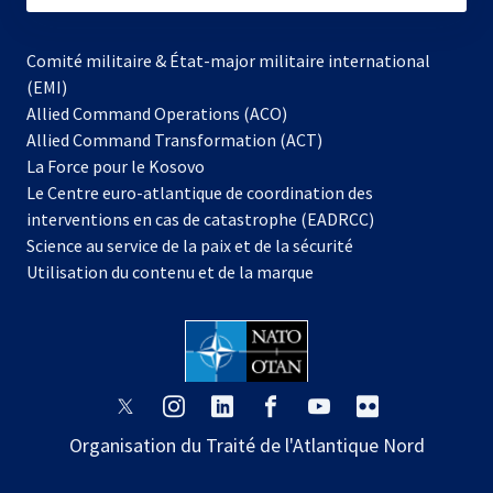
Comité militaire & État-major militaire international
(EMI)
Allied Command Operations (ACO)
Allied Command Transformation (ACT)
s’ouvre
La Force pour le Kosovo
dans
Le Centre euro-atlantique de coordination des
un
interventions en cas de catastrophe (EADRCC)
nouvel
Science au service de la paix et de la sécurité
onglet
Utilisation du contenu et de la marque
s’ouvre
s’ouvre
s’ouvre
s’ouvre
s’ouvre
s’ouvre
dans
dans
dans
dans
dans
dans
Organisation du Traité de l'Atlantique Nord
un
un
un
un
un
un
nouvel
nouvel
nouvel
nouvel
nouvel
nouvel