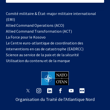
Comité militaire & État-major militaire international
(EMI)
Allied Command Operations (ACO)
Allied Command Transformation (ACT)
s’ouvre
La Force pour le Kosovo
dans
Le Centre euro-atlantique de coordination des
un
interventions en cas de catastrophe (EADRCC)
nouvel
Science au service de la paix et de la sécurité
onglet
Utilisation du contenu et de la marque
s’ouvre
s’ouvre
s’ouvre
s’ouvre
s’ouvre
s’ouvre
dans
dans
dans
dans
dans
dans
Organisation du Traité de l'Atlantique Nord
un
un
un
un
un
un
nouvel
nouvel
nouvel
nouvel
nouvel
nouvel