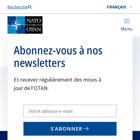
Nom de famille*
Recherche
FRANÇAIS
Menu
Abonnez-vous à nos
newsletters
Et recevez régulièrement des mises à
jour de l'OTAN.
Write
your
email
S'ABONNER
to
subscribe