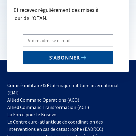
Et recevez régulièrement des mises à
jour de l'OTAN.
Write
your
email
S'ABONNER
to
subscribe
Comité militaire & État-major militaire international
(EMI)
s’ouvre
Allied Command Operations (ACO)
dans
Allied Command Transformation (ACT)
s’ouvre
un
La Force pour le Kosovo
dans
nouvel
Le Centre euro-atlantique de coordination des
un
onglet
interventions en cas de catastrophe (EADRCC)