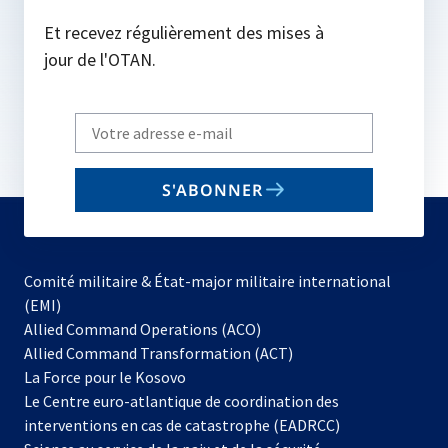
Et recevez régulièrement des mises à
jour de l'OTAN.
Write
your
email
S'ABONNER
to
subscribe
Comité militaire & État-major militaire international
(EMI)
s’ouvre
Allied Command Operations (ACO)
dans
Allied Command Transformation (ACT)
s’ouvre
un
La Force pour le Kosovo
dans
nouvel
Le Centre euro-atlantique de coordination des
un
onglet
interventions en cas de catastrophe (EADRCC)