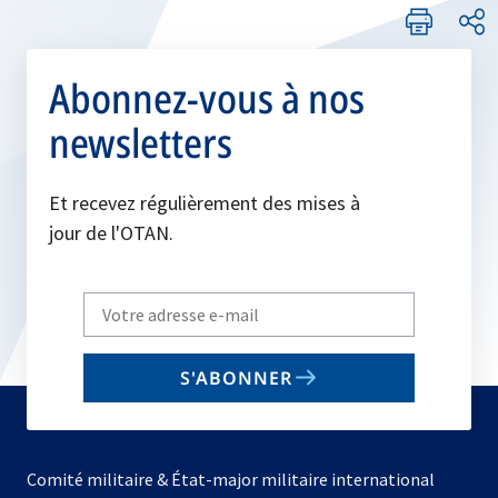
Abonnez-vous à nos
newsletters
Et recevez régulièrement des mises à
jour de l'OTAN.
Write
your
email
S'ABONNER
to
subscribe
Comité militaire & État-major militaire international