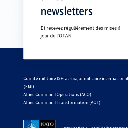
newsletters
Et recevez régulièrement des mises à
jour de l'OTAN.
Comité militaire & État-major militaire internationa
(EMI)
s’ouvre
Allied Command Operations (ACO)
dans
Allied Command Transformation (ACT)
un
nouvel
onglet