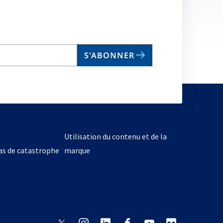
no
on
S'ABONNER
Utilisation du contenu et de la
cas de catastrophe
marque
s’ouvre
s’ouvre
s’ouvre
s’ouvre
s’ouvre
s’ouvre