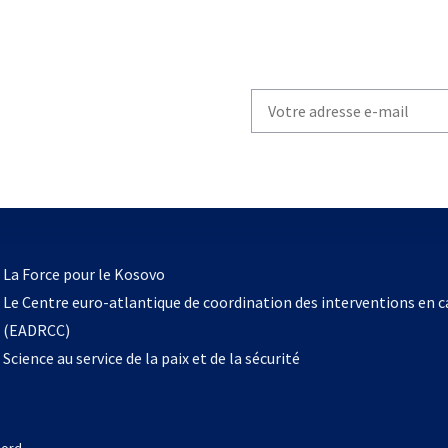
Write
your
email
to
subscribe
s’ouvre
l
La Force pour le Kosovo
dans
Le Centre euro-atlantique de coordination des interventions en 
un
(EADRCC)
nouvel
Science au service de la paix et de la sécurité
onglet