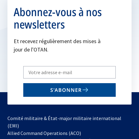
Abonnez-vous à nos
newsletters
Et recevez régulièrement des mises à
jour de l'OTAN.
Write
your
email
S'ABONNER
to
subscribe
Comité militaire & État-major militaire international
(EMI)
s’ouvre
Allied Command Operations (ACO)