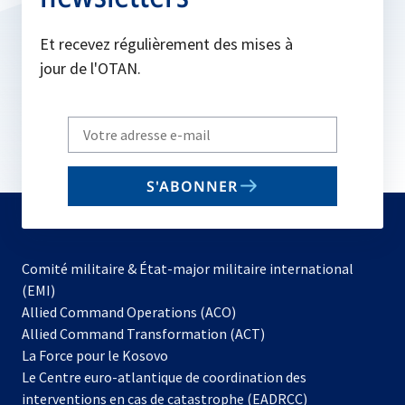
Et recevez régulièrement des mises à
jour de l'OTAN.
Write
your
email
S'ABONNER
to
subscribe
Comité militaire & État-major militaire international
(EMI)
s’ouvre
Allied Command Operations (ACO)
dans
Allied Command Transformation (ACT)
s’ouvre
un
La Force pour le Kosovo
dans
nouvel
Le Centre euro-atlantique de coordination des
un
onglet
interventions en cas de catastrophe (EADRCC)