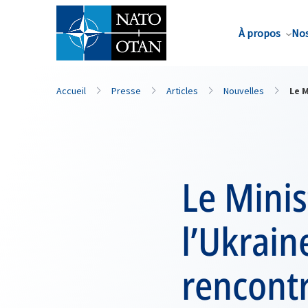
Nom de famille*
À propos
Nos
Accueil
Presse
Articles
Nouvelles
Le M
Le Minis
l’Ukrain
rencontr