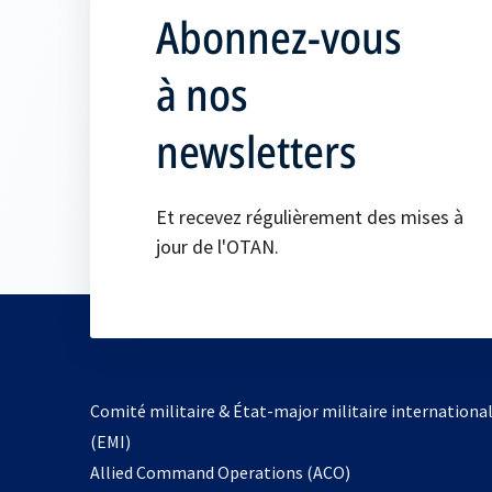
Abonnez-vous
à nos
newsletters
Et recevez régulièrement des mises à
jour de l'OTAN.
Comité militaire & État-major militaire internationa
(EMI)
s’ouvre
Allied Command Operations (ACO)