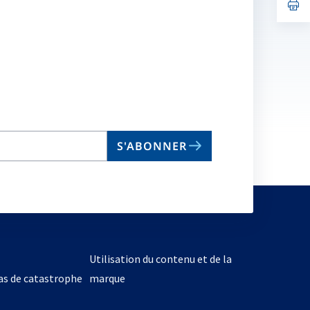
no
s’
on
da
un
no
on
S'ABONNER
Utilisation du contenu et de la
cas de catastrophe
marque