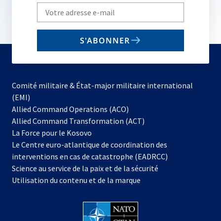
Write
your
email
S'ABONNER
to
subscribe
Comité militaire & État-major militaire international
(EMI)
s’ouvre
Allied Command Operations (ACO)
dans
Allied Command Transformation (ACT)
s’ouvre
un
La Force pour le Kosovo
dans
nouvel
Le Centre euro-atlantique de coordination des
un
onglet
interventions en cas de catastrophe (EADRCC)
nouvel
Science au service de la paix et de la sécurité
onglet
Utilisation du contenu et de la marque