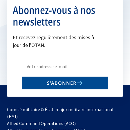
Abonnez-vous à nos
newsletters
Et recevez régulièrement des mises à
jour de l'OTAN.
Write
your
email
S'ABONNER
to
subscribe
Comité militaire & État-major militaire international
(EMI)
s’ouvre
Allied Command Operations (ACO)