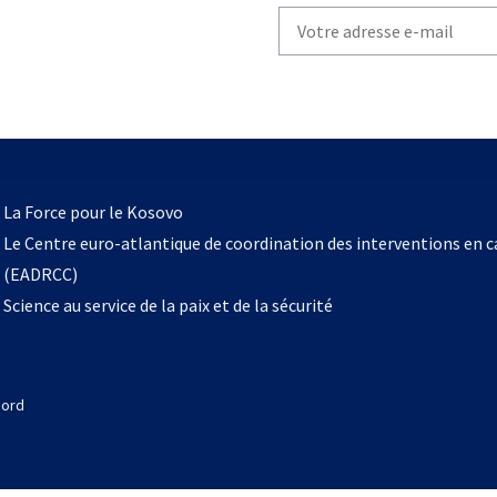
Write
your
email
to
subscribe
s’ouvre
l
La Force pour le Kosovo
dans
Le Centre euro-atlantique de coordination des interventions en 
un
(EADRCC)
nouvel
Science au service de la paix et de la sécurité
onglet
Nord