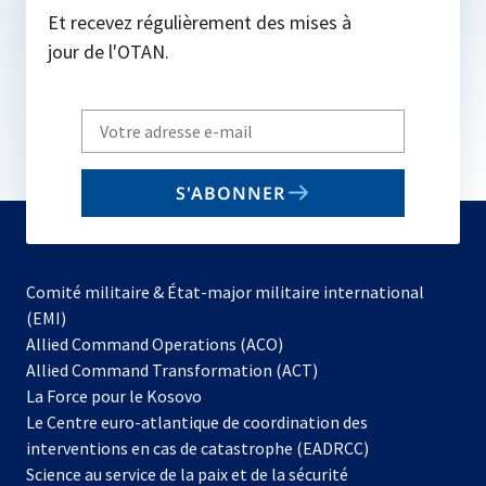
Et recevez régulièrement des mises à
jour de l'OTAN.
Write
your
email
S'ABONNER
to
subscribe
Comité militaire & État-major militaire international
(EMI)
s’ouvre
Allied Command Operations (ACO)
dans
Allied Command Transformation (ACT)
s’ouvre
un
La Force pour le Kosovo
dans
nouvel
Le Centre euro-atlantique de coordination des
un
onglet
interventions en cas de catastrophe (EADRCC)
nouvel
Science au service de la paix et de la sécurité