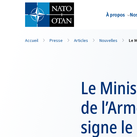
Nom de famille*
À propos
Nos
Accueil
Presse
Articles
Nouvelles
Le M
Le Minis
de l’Arm
signe l