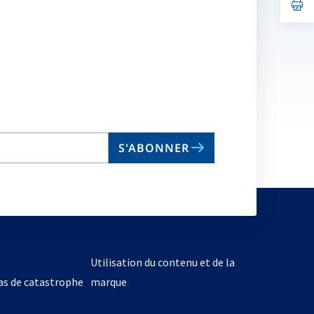
no
s’
on
da
un
no
on
S'ABONNER
Utilisation du contenu et de la
cas de catastrophe
marque