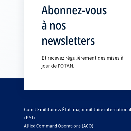
Abonnez-vous
à nos
newsletters
Et recevez régulièrement des mises à
jour de l'OTAN.
Comité militaire & État-major militaire internationa
(EMI)
s’ouvre
Allied Command Operations (ACO)