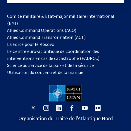
Comité militaire & État-major militaire international
(EMI)
Allied Command Operations (ACO)
Allied Command Transformation (ACT)
s’ouvre
La Force pour le Kosovo
dans
Le Centre euro-atlantique de coordination des
un
interventions en cas de catastrophe (EADRCC)
nouvel
Science au service de la paix et de la sécurité
onglet
Utilisation du contenu et de la marque
s’ouvre
s’ouvre
s’ouvre
s’ouvre
s’ouvre
s’ouvre
dans
dans
dans
dans
dans
dans
Organisation du Traité de l'Atlantique Nord
un
un
un
un
un
un
nouvel
nouvel
nouvel
nouvel
nouvel
nouvel