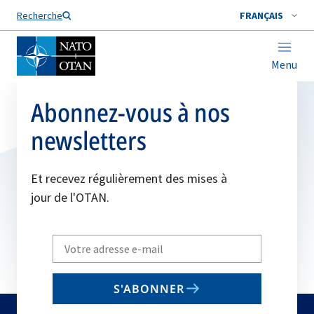
Nom de famille*
Recherche
FRANÇAIS
Menu
Abonnez-vous à nos
newsletters
Et recevez régulièrement des mises à
jour de l'OTAN.
Write
your
email
S'ABONNER
to
subscribe