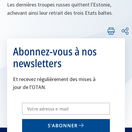
Les dernières troupes russes quittent l'Estonie,
achevant ainsi leur retrait des trois Etats baltes.
Abonnez-vous à nos
newsletters
Et recevez régulièrement des mises à
jour de l'OTAN.
Write
your
email
S'ABONNER
to