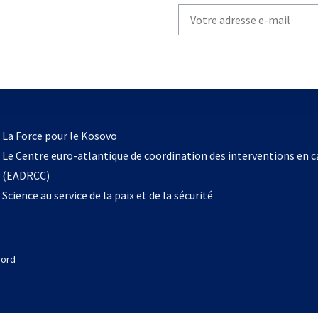
Write
your
email
to
subscribe
s’ouvre
l
La Force pour le Kosovo
dans
Le Centre euro-atlantique de coordination des interventions en 
un
(EADRCC)
nouvel
Science au service de la paix et de la sécurité
onglet
Nord