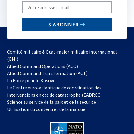
Write
your
email
S'ABONNER
to
subscribe
Comité militaire & État-major militaire international
(EMI)
s’ouvre
Allied Command Operations (ACO)
dans
Allied Command Transformation (ACT)
s’ouvre
un
La Force pour le Kosovo
dans
nouvel
Le Centre euro-atlantique de coordination des
un
onglet
interventions en cas de catastrophe (EADRCC)
nouvel
Science au service de la paix et de la sécurité
onglet
Utilisation du contenu et de la marque