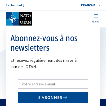
Nom de famille*
Recherche
FRANÇAIS
Menu
Abonnez-vous à nos
newsletters
Et recevez régulièrement des mises à
jour de l'OTAN.
Write
your
email
S'ABONNER
to
subscribe