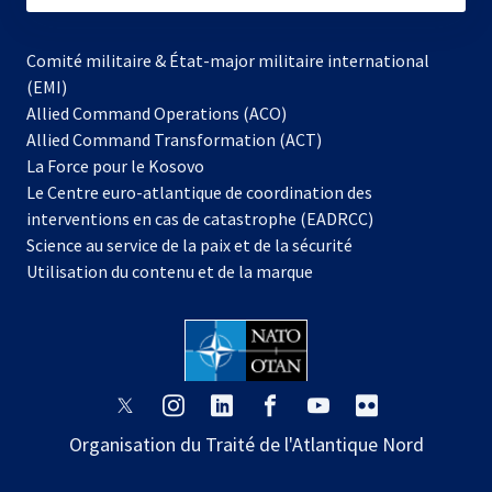
Comité militaire & État-major militaire international
(EMI)
Allied Command Operations (ACO)
Allied Command Transformation (ACT)
s’ouvre
La Force pour le Kosovo
dans
Le Centre euro-atlantique de coordination des
un
interventions en cas de catastrophe (EADRCC)
nouvel
Science au service de la paix et de la sécurité
onglet
Utilisation du contenu et de la marque
s’ouvre
s’ouvre
s’ouvre
s’ouvre
s’ouvre
s’ouvre
dans
dans
dans
dans
dans
dans
Organisation du Traité de l'Atlantique Nord
un
un
un
un
un
un
nouvel
nouvel
nouvel
nouvel
nouvel
nouvel