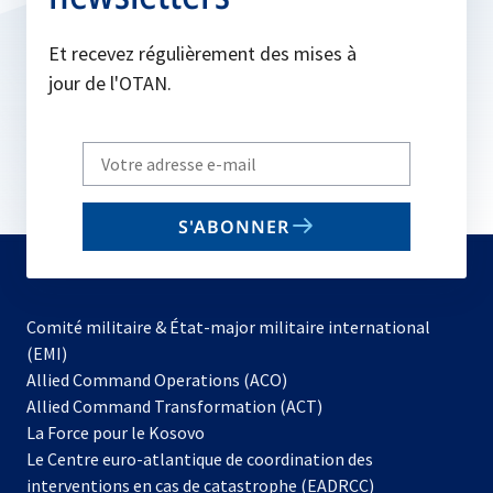
Et recevez régulièrement des mises à
jour de l'OTAN.
Write
your
email
S'ABONNER
to
subscribe
Comité militaire & État-major militaire international
(EMI)
s’ouvre
Allied Command Operations (ACO)
dans
Allied Command Transformation (ACT)
s’ouvre
un
La Force pour le Kosovo
dans
nouvel
Le Centre euro-atlantique de coordination des
un
onglet
interventions en cas de catastrophe (EADRCC)