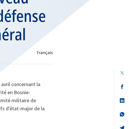
 défense
néral
 avril concernant la
s’
da
rité en Bosnie-
un
mité militaire de
no
s’
on
da
fs d'état-major de la
un
no
s’
on
da
un
no
s’