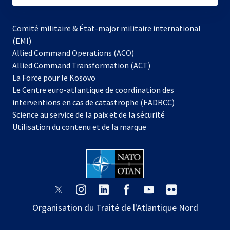
Comité militaire & État-major militaire international
(EMI)
Allied Command Operations (ACO)
Allied Command Transformation (ACT)
s’ouvre
La Force pour le Kosovo
dans
Le Centre euro-atlantique de coordination des
un
interventions en cas de catastrophe (EADRCC)
nouvel
Science au service de la paix et de la sécurité
onglet
Utilisation du contenu et de la marque
s’ouvre
s’ouvre
s’ouvre
s’ouvre
s’ouvre
s’ouvre
dans
dans
dans
dans
dans
dans
Organisation du Traité de l'Atlantique Nord
un
un
un
un
un
un
nouvel
nouvel
nouvel
nouvel
nouvel
nouvel