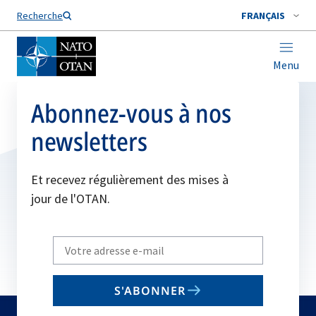
Nom de famille*
Recherche
FRANÇAIS
Menu
Abonnez-vous à nos
newsletters
Et recevez régulièrement des mises à
jour de l'OTAN.
Write
your
email
S'ABONNER
to
subscribe