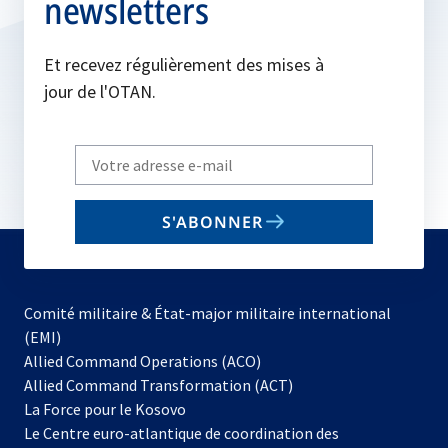
newsletters
Et recevez régulièrement des mises à
jour de l'OTAN.
Write
your
email
S'ABONNER
to
subscribe
Comité militaire & État-major militaire international
(EMI)
s’ouvre
Allied Command Operations (ACO)
dans
Allied Command Transformation (ACT)
s’ouvre
un
La Force pour le Kosovo
dans
nouvel
Le Centre euro-atlantique de coordination des