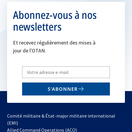
Abonnez-vous à nos
newsletters
Et recevez régulièrement des mises à
jour de l'OTAN.
Write
your
email
S'ABONNER
to
subscribe
Comité militaire & État-major militaire international
(EMI)
s’ouvre
Allied Command Operations (ACO)