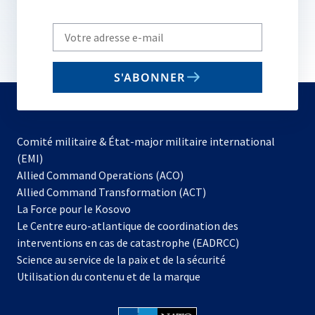
Write
your
email
S'ABONNER
to
subscribe
Comité militaire & État-major militaire international
(EMI)
s’ouvre
Allied Command Operations (ACO)
dans
Allied Command Transformation (ACT)
s’ouvre
un
La Force pour le Kosovo
dans
nouvel
Le Centre euro-atlantique de coordination des
un
onglet
interventions en cas de catastrophe (EADRCC)
nouvel
Science au service de la paix et de la sécurité
onglet
Utilisation du contenu et de la marque