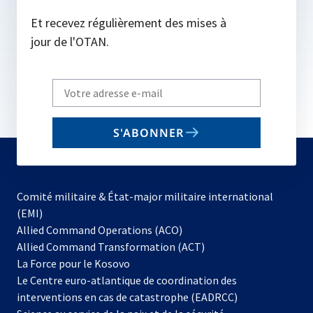
Et recevez régulièrement des mises à
jour de l'OTAN.
Write
your
email
S'ABONNER
to
subscribe
Comité militaire & État-major militaire international
(EMI)
s’ouvre
Allied Command Operations (ACO)
dans
Allied Command Transformation (ACT)
s’ouvre
un
La Force pour le Kosovo
dans
nouvel
Le Centre euro-atlantique de coordination des
un
onglet
interventions en cas de catastrophe (EADRCC)