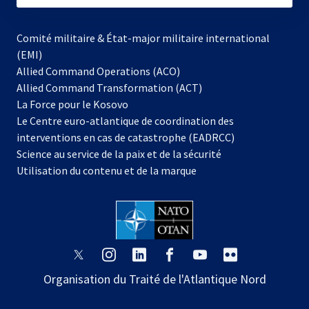
Comité militaire & État-major militaire international
(EMI)
Allied Command Operations (ACO)
Allied Command Transformation (ACT)
s’ouvre
La Force pour le Kosovo
dans
Le Centre euro-atlantique de coordination des
un
interventions en cas de catastrophe (EADRCC)
nouvel
Science au service de la paix et de la sécurité
onglet
Utilisation du contenu et de la marque
s’ouvre
s’ouvre
s’ouvre
s’ouvre
s’ouvre
s’ouvre
dans
dans
dans
dans
dans
dans
Organisation du Traité de l'Atlantique Nord
un
un
un
un
un
un
nouvel
nouvel
nouvel
nouvel
nouvel
nouvel