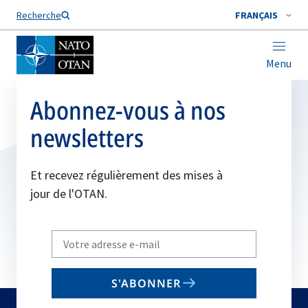
Nom de famille*
Recherche
FRANÇAIS
Menu
Abonnez-vous à nos
newsletters
Et recevez régulièrement des mises à
jour de l'OTAN.
Write
your
email
S'ABONNER
to
subscribe