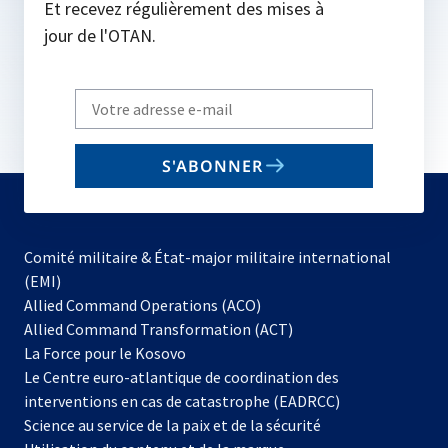
Et recevez régulièrement des mises à
jour de l'OTAN.
Write
your
email
S'ABONNER
to
subscribe
Comité militaire & État-major militaire international
(EMI)
s’ouvre
Allied Command Operations (ACO)
dans
Allied Command Transformation (ACT)
s’ouvre
un
La Force pour le Kosovo
dans
nouvel
Le Centre euro-atlantique de coordination des
un
onglet
interventions en cas de catastrophe (EADRCC)
nouvel
Science au service de la paix et de la sécurité