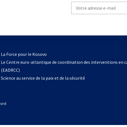
Write
your
email
to
subscribe
s’ouvre
l
La Force pour le Kosovo
dans
Le Centre euro-atlantique de coordination des interventions en 
un
(EADRCC)
nouvel
Science au service de la paix et de la sécurité
onglet
Nord