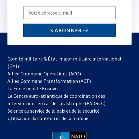
Write
your
email
S'ABONNER
to
subscribe
Comité militaire & État-major militaire international
(EMI)
s’ouvre
Allied Command Operations (ACO)
dans
Allied Command Transformation (ACT)
s’ouvre
un
La Force pour le Kosovo
dans
nouvel
Le Centre euro-atlantique de coordination des
un
onglet
interventions en cas de catastrophe (EADRCC)
nouvel
Science au service de la paix et de la sécurité
onglet
Utilisation du contenu et de la marque