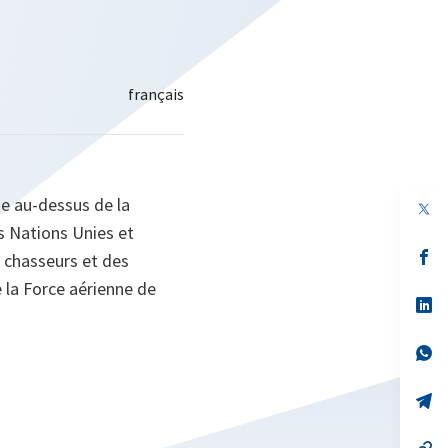
ne au-dessus de la
s Nations Unies et
s’
s chasseurs et des
da
ue la Force aérienne de
un
no
s’
on
da
un
no
s’
on
da
un
no
s’
on
da
un
no
s’