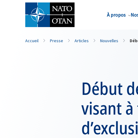
Nom de famille*
À propos
Nos
Accueil
Presse
Articles
Nouvelles
Débu
Début de
visant à
d’exclus