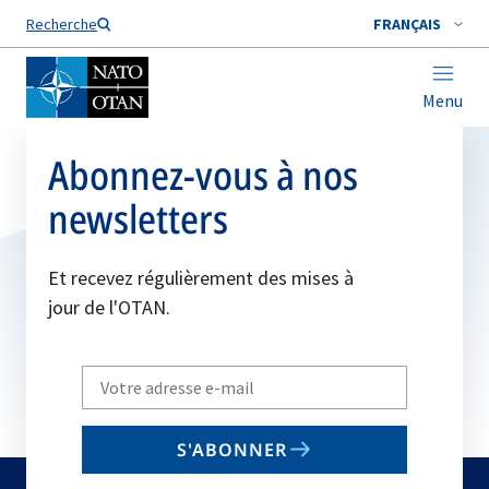
Nom de famille*
Recherche
FRANÇAIS
Menu
Abonnez-vous à nos
newsletters
Et recevez régulièrement des mises à
jour de l'OTAN.
Write
your
email
S'ABONNER
to
subscribe