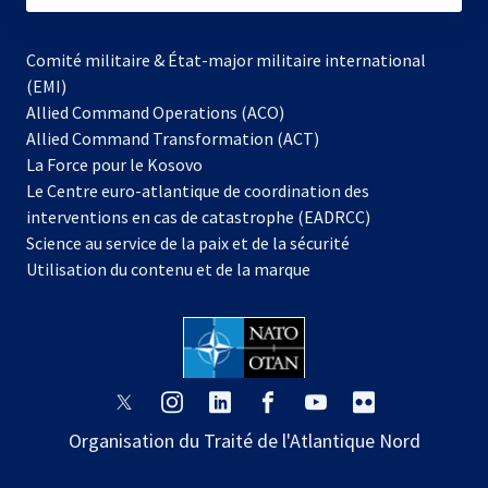
Comité militaire & État-major militaire international
(EMI)
Allied Command Operations (ACO)
Allied Command Transformation (ACT)
s’ouvre
La Force pour le Kosovo
dans
Le Centre euro-atlantique de coordination des
un
interventions en cas de catastrophe (EADRCC)
nouvel
Science au service de la paix et de la sécurité
onglet
Utilisation du contenu et de la marque
s’ouvre
s’ouvre
s’ouvre
s’ouvre
s’ouvre
s’ouvre
dans
dans
dans
dans
dans
dans
Organisation du Traité de l'Atlantique Nord
un
un
un
un
un
un
nouvel
nouvel
nouvel
nouvel
nouvel
nouvel