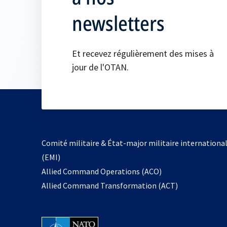
newsletters
Et recevez régulièrement des mises à
jour de l'OTAN.
Comité militaire & État-major militaire internationa
(EMI)
s’ouvre
Allied Command Operations (ACO)
dans
Allied Command Transformation (ACT)
un
nouvel