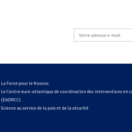
Write
your
email
to
subscribe
s’ouvre
l
La Force pour le Kosovo
dans
Le Centre euro-atlantique de coordination des interventions en 
un
(EADRCC)
nouvel
Science au service de la paix et de la sécurité
onglet