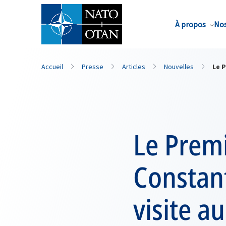
Nom de famille*
À propos
Nos
Accueil
Presse
Articles
Nouvelles
Le P
Le Premi
Constant
visite a