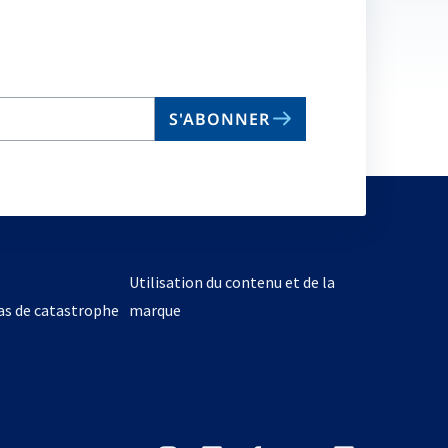
no
on
S'ABONNER
Utilisation du contenu et de la
cas de catastrophe
marque