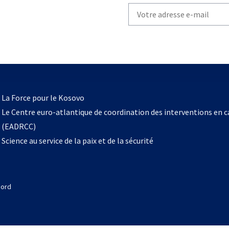
Write
your
email
to
subscribe
s’ouvre
l
La Force pour le Kosovo
dans
Le Centre euro-atlantique de coordination des interventions en 
un
(EADRCC)
nouvel
Science au service de la paix et de la sécurité
onglet
Nord