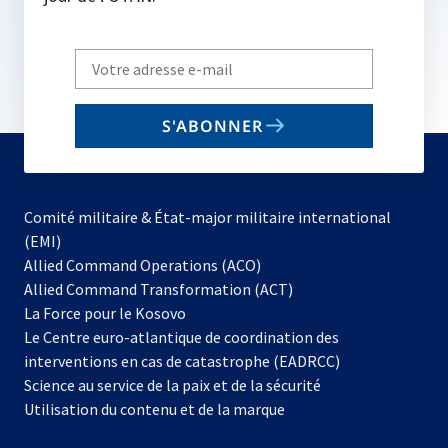
Write
your
email
S'ABONNER
to
subscribe
Comité militaire & État-major militaire international
(EMI)
s’ouvre
Allied Command Operations (ACO)
dans
Allied Command Transformation (ACT)
s’ouvre
un
La Force pour le Kosovo
dans
nouvel
Le Centre euro-atlantique de coordination des
un
onglet
interventions en cas de catastrophe (EADRCC)
nouvel
Science au service de la paix et de la sécurité
onglet
Utilisation du contenu et de la marque