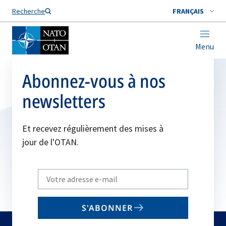
Nom de famille*
Recherche
FRANÇAIS
Menu
Abonnez-vous à nos
newsletters
Et recevez régulièrement des mises à
jour de l'OTAN.
Write
your
email
S'ABONNER
to
subscribe