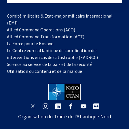
Comité militaire & État-major militaire international
(EMI)
Allied Command Operations (ACO)
Allied Command Transformation (ACT)
s’ouvre
La Force pour le Kosovo
dans
Le Centre euro-atlantique de coordination des
un
interventions en cas de catastrophe (EADRCC)
nouvel
Science au service de la paix et de la sécurité
onglet
Utilisation du contenu et de la marque
s’ouvre
s’ouvre
s’ouvre
s’ouvre
s’ouvre
s’ouvre
dans
dans
dans
dans
dans
dans
Organisation du Traité de l'Atlantique Nord
un
un
un
un
un
un
nouvel
nouvel
nouvel
nouvel
nouvel
nouvel