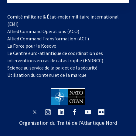
Comité militaire & État-major militaire international
(EMI)
Allied Command Operations (ACO)
Allied Command Transformation (ACT)
s’ouvre
La Force pour le Kosovo
dans
Le Centre euro-atlantique de coordination des
un
interventions en cas de catastrophe (EADRCC)
nouvel
Science au service de la paix et de la sécurité
onglet
Utilisation du contenu et de la marque
s’ouvre
s’ouvre
s’ouvre
s’ouvre
s’ouvre
s’ouvre
dans
dans
dans
dans
dans
dans
Organisation du Traité de l'Atlantique Nord
un
un
un
un
un
un
nouvel
nouvel
nouvel
nouvel
nouvel
nouvel