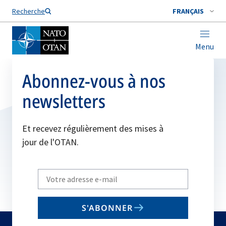
Nom de famille*
Recherche
FRANÇAIS
Menu
Abonnez-vous à nos
newsletters
Et recevez régulièrement des mises à
jour de l'OTAN.
Write
your
email
S'ABONNER
to
subscribe