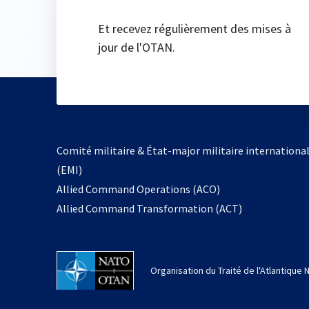
Et recevez régulièrement des mises à
jour de l'OTAN.
Comité militaire & État-major militaire internationa
(EMI)
s’ouvre
Allied Command Operations (ACO)
dans
Allied Command Transformation (ACT)
un
nouvel
onglet
Organisation du Traité de l'Atlantique 