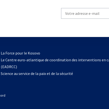
Write
your
email
to
subscribe
s’ouvre
l
La Force pour le Kosovo
dans
Le Centre euro-atlantique de coordination des interventions en 
un
(EADRCC)
nouvel
Science au service de la paix et de la sécurité
onglet
Nord