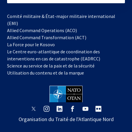
Comité militaire & État-major militaire international
(EMI)
Allied Command Operations (ACO)
Allied Command Transformation (ACT)
s’ouvre
La Force pour le Kosovo
dans
Le Centre euro-atlantique de coordination des
un
interventions en cas de catastrophe (EADRCC)
nouvel
Science au service de la paix et de la sécurité
onglet
Utilisation du contenu et de la marque
s’ouvre
s’ouvre
s’ouvre
s’ouvre
s’ouvre
s’ouvre
dans
dans
dans
dans
dans
dans
Organisation du Traité de l'Atlantique Nord
un
un
un
un
un
un
nouvel
nouvel
nouvel
nouvel
nouvel
nouvel