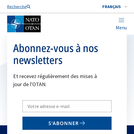
Nom de famille*
Recherche
FRANÇAIS
Menu
Abonnez-vous à nos
newsletters
Et recevez régulièrement des mises à
jour de l'OTAN.
Write
your
email
S'ABONNER
to
subscribe