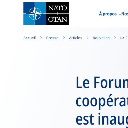
Nom de famille*
À propos
Nos
Accueil
Presse
Articles
Nouvelles
Le F
Le Forum
coopérat
est inau