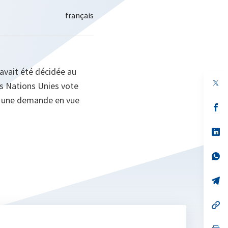
avait été décidée au
es Nations Unies vote
er une demande en vue
s’
da
un
no
s’
on
da
un
no
s’
on
da
un
no
s’
on
da
un
no
s’
on
da
un
no
s’