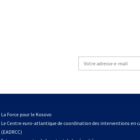
Write
your
email
to
subscribe
s’ouvre
l
La Force pour le Kosovo
dans
Le Centre euro-atlantique de coordination des interventions en 
un
(EADRCC)