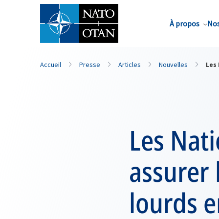
Nom de famille*
À propos
Nos
Accueil
Presse
Articles
Nouvelles
Les
Les Nat
assurer
lourds 