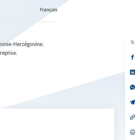
osnie-Herzégovine.
reprise.
s’
da
un
no
s’
on
da
un
no
s’
on
da
un
no
s’
on
da
un
no
s’
on
da
un
no
s’
on
da