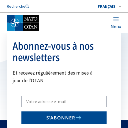
Nom de famille*
Recherche
FRANÇAIS
Menu
Abonnez-vous à nos
newsletters
Et recevez régulièrement des mises à
jour de l'OTAN.
Write
your
email
S'ABONNER
to
subscribe