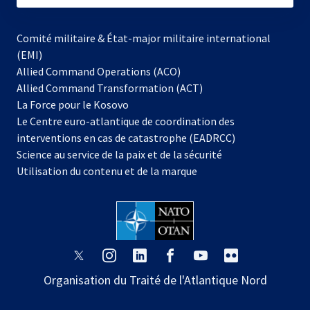
Comité militaire & État-major militaire international
(EMI)
Allied Command Operations (ACO)
Allied Command Transformation (ACT)
s’ouvre
La Force pour le Kosovo
dans
Le Centre euro-atlantique de coordination des
un
interventions en cas de catastrophe (EADRCC)
nouvel
Science au service de la paix et de la sécurité
onglet
Utilisation du contenu et de la marque
s’ouvre
s’ouvre
s’ouvre
s’ouvre
s’ouvre
s’ouvre
dans
dans
dans
dans
dans
dans
Organisation du Traité de l'Atlantique Nord
un
un
un
un
un
un
nouvel
nouvel
nouvel
nouvel
nouvel
nouvel