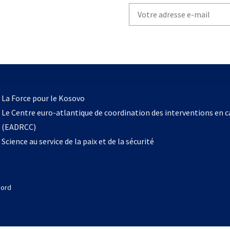
Write
your
email
to
subscribe
s’ouvre
l
La Force pour le Kosovo
dans
Le Centre euro-atlantique de coordination des interventions en 
un
(EADRCC)
nouvel
Science au service de la paix et de la sécurité
onglet
Nord